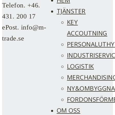
trade!
Telefon. +46.
Trade
TJÄNSTER
431. 200 17
KEY
ePost. info@m-
Syd
ACCOUTNING
trade.se
PERSONALUTHY
AB
INDUSTRISERVI
LOGISTIK
MERCHANDISIN
NY&OMBYGGN
FORDONSFÖRM
OM OSS