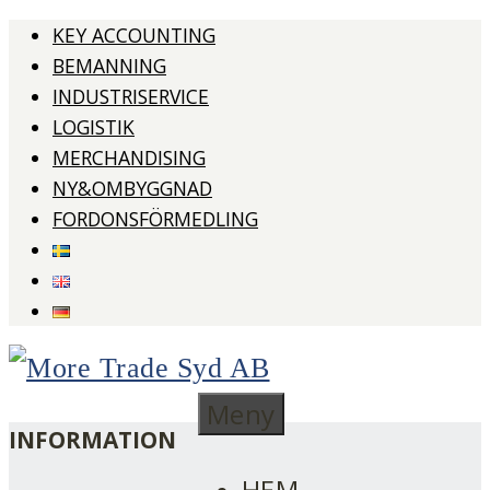
KEY ACCOUNTING
Gå
BEMANNING
vidare
INDUSTRISERVICE
LOGISTIK
till
MERCHANDISING
innehållet
NY&OMBYGGNAD
FORDONSFÖRMEDLING
More
Meny
than
More
INFORMATION
just
HEM